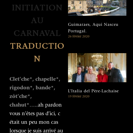
INITIATION
AU
Guimaraes, Aqui Nasceu
CARNAVAL
Portugal.
26 février 2020
TRADUCTIO
N
Clet’che*, chapelle*,
rigodon*, bande*,
L’Italia del Père-Lachaise
zôt’che*,
19 février 2020
chahut*
…..ah pardon
vous n’êtes pas d’ici, c
était un peu mon cas
lorsque je suis arrivé au