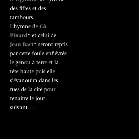
le
rigodon
*
au rythme
des fifres et des
tambours .
L’hymne de
Cô-
Pinard
*
et celui de
Jean Bart
*
seront repris
par cette foule enfiévrée
le genou à terre et la
tête haute puis elle
s’évanouira dans les
rues de la cité pour
renaitre le jour
suivant……