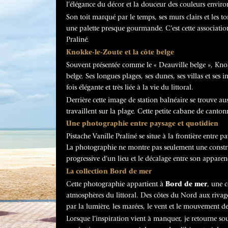
l’élégance du décor et la douceur des couleurs enviro
Son toit marqué par le temps, ses murs clairs et les t
une palette presque gourmande. C’est cette association
Praliné.
Knokke-le-Zoute et la côte belge
Souvent présentée comme le « Deauville belge », Knokk
belge. Ses longues plages, ses dunes, ses villas et ses
fois élégante et très liée à la vie du littoral.
Derrière cette image de station balnéaire se trouve au
travaillent sur la plage. Cette petite cabane de canton
Une photographie entre paysage et quotidien
Pistache Vanille Praliné se situe à la frontière entre
La photographie ne montre pas seulement une construc
progressive d’un lieu et le décalage entre son apparen
La collection Bord de mer
Cette photographie appartient à
Bord de mer
, une 
atmosphères du littoral. Des côtes du Nord aux rivages
par la lumière, les marées, le vent et le mouvement de
Lorsque l’inspiration vient à manquer, je retourne souv