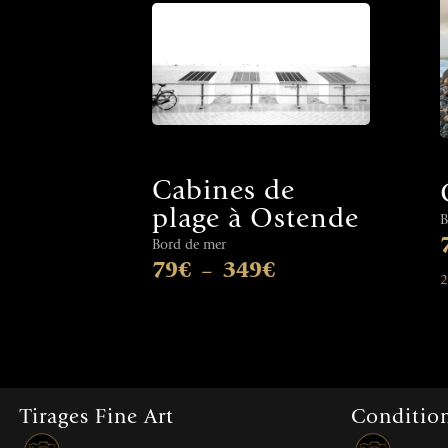
Cabines de
plage à Ostende
B
Bord de mer
79
€
349
€
–
2
Tirages Fine Art
Condition