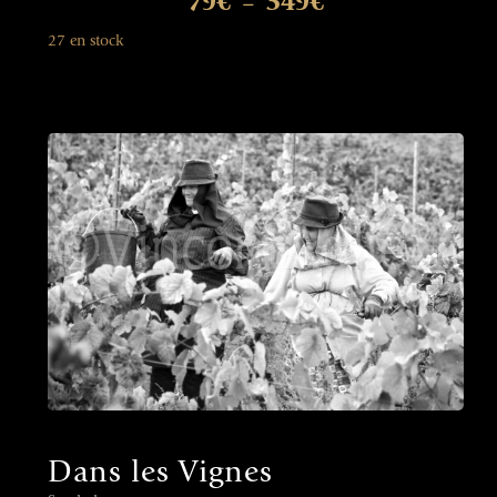
79
€
349
€
–
27 en stock
Dans les Vignes