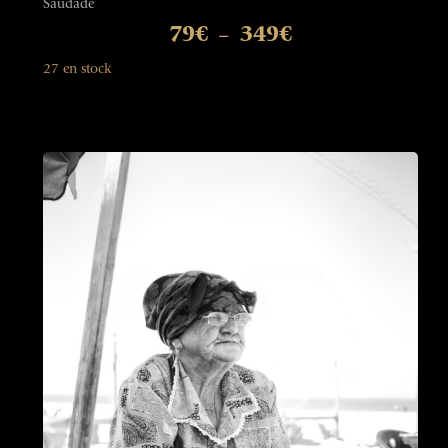
Saudade
79
€
349
€
–
27 en stock