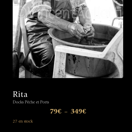
Rita
Docks Pêche et Ports
79
€
349
€
–
27 en stock