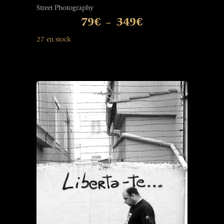
Street Photography
79
€
349
€
–
27 en stock