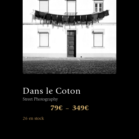
Dans le Coton
Street Photography
79
€
349
€
–
26 en stock