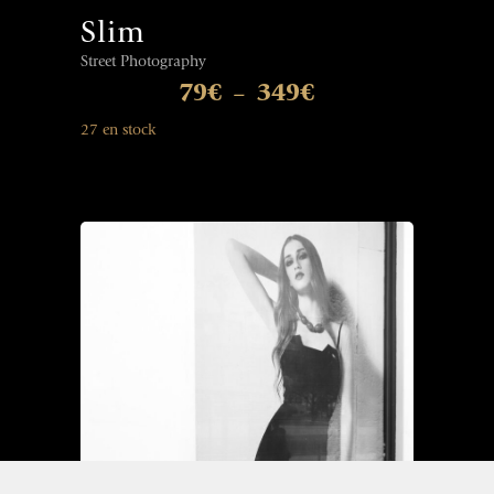
Slim
Street Photography
79
€
349
€
–
27 en stock