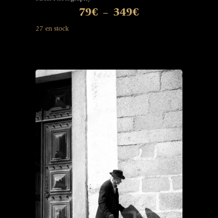
79
€
349
€
–
27 en stock