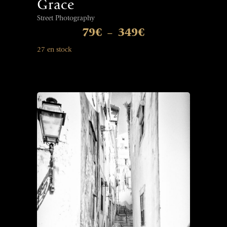
Grace
Street Photography
79
€
349
€
–
27 en stock