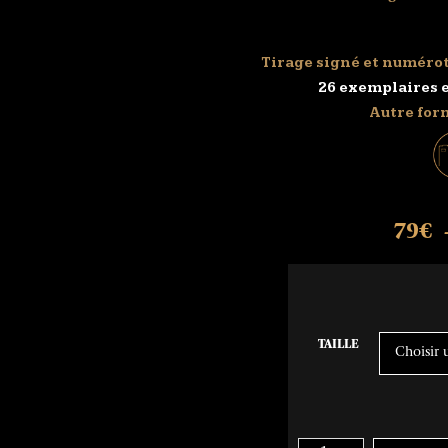
Tirage signé et numérot
26 exemplaires 
Autre for
79
€
TAILLE