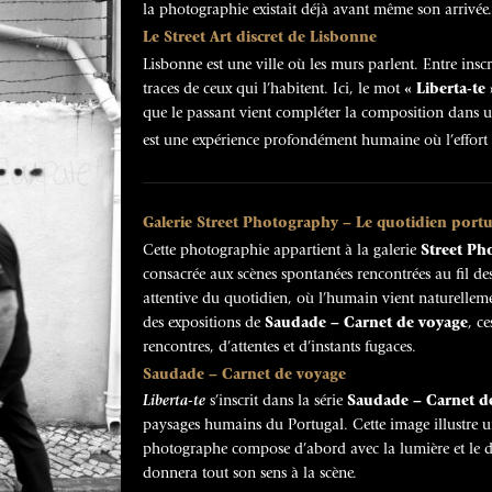
la photographie existait déjà avant même son arrivée.
Le Street Art discret de Lisbonne
Lisbonne est une ville où les murs parlent. Entre inscri
traces de ceux qui l’habitent. Ici, le mot
« Liberta-te 
que le passant vient compléter la composition dans un
est une expérience profondément humaine où l’effort
Galerie Street Photography – Le quotidien portu
Cette photographie appartient à la galerie
Street Ph
consacrée aux scènes spontanées rencontrées au fil d
attentive du quotidien, où l’humain vient naturellem
des expositions de
Saudade – Carnet de voyage
, c
rencontres, d’attentes et d’instants fugaces.
Saudade – Carnet de voyage
Liberta-te
s’inscrit dans la série
Saudade – Carnet d
paysages humains du Portugal. Cette image illustre 
photographe compose d’abord avec la lumière et le dé
donnera tout son sens à la scène.