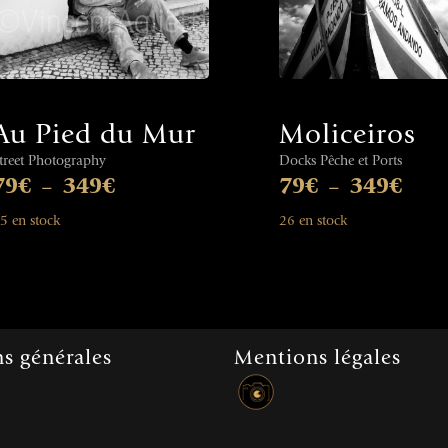
Au Pied du Mur
Moliceiros
treet Photography
Docks Pêche et Ports
79
€
349
€
79
€
349
€
–
–
5 en stock
26 en stock
s générales
Mentions légales