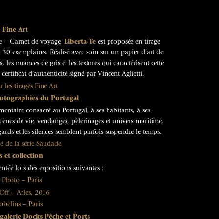
 Fine Art
e – Carnet de voyage,
Liberta-Te
est proposée en tirage
à 30 exemplaires. Réalisé avec soin sur un papier d’art de
, les nuances de gris et les textures qui caractérisent cette
rtificat d’authenticité signé par Vincent Aglietti.
r les tirages Fine Art
hotographies du Portugal
entaire consacré au Portugal, à ses habitants, à ses
 scènes de vie, vendanges, pèlerinages et univers maritime,
gards et les silences semblent parfois suspendre le temps.
re de la série Saudade
 et collection
ntée lors des expositions suivantes :
 Photo – Paris
 Off – Arles, 2016
obelins – Paris
a galerie Docks Pêche et Ports