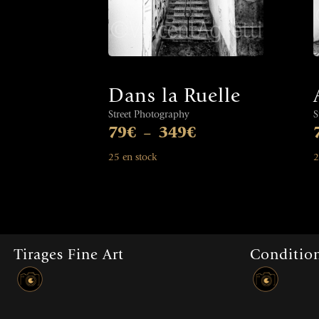
Dans la Ruelle
Street Photography
S
79
€
349
€
–
25 en stock
2
Tirages Fine Art
Condition