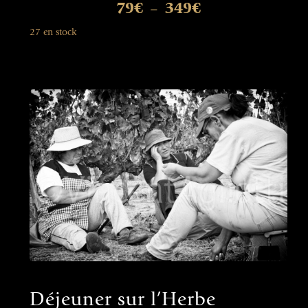
79
€
349
€
–
27 en stock
Déjeuner sur l’Herbe